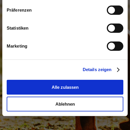
Finden Sie das
Präferenzen
geeignete Hunde­
training für Ihren
Statistiken
Vierbeiner in
Marketing
Magdeburg
Details zeigen
Alle zulassen
Ablehnen