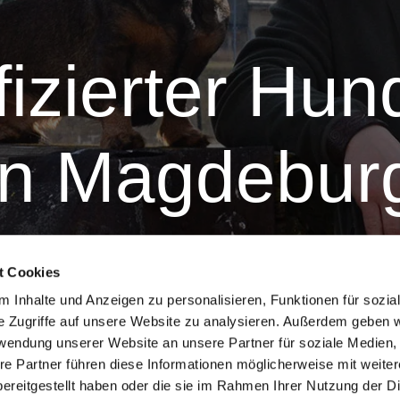
­fi­zierter Hun
in Magdebur
h-anerkannter und zerti­fi­zierter Hunde­trainer sowie Ernä
t Cookies
­deten Hunde­schule. Da der Anspruch auch im Hunde­alltag
 Inhalte und Anzeigen zu personalisieren, Funktionen für sozia
chnei­derte Lösungen anzubieten, um die Indivi­dua­litä
e Zugriffe auf unsere Website zu analysieren. Außerdem geben w
Hunde­schule zu optimieren.
rwendung unserer Website an unsere Partner für soziale Medien
re Partner führen diese Informationen möglicherweise mit weite
ereitgestellt haben oder die sie im Rahmen Ihrer Nutzung der D