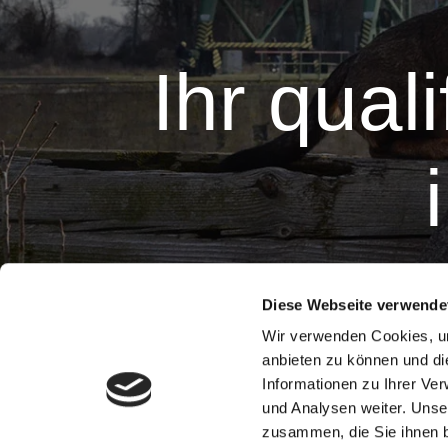
Ihr quali
Ich bin Marcel Helbich. Behördlic
Diese Webseite verwende
Zugehö­rigkeit in einer befreun
Wir verwenden Cookies, um
Aufgabe gemacht, Ihnen maßge­s
anbieten zu können und di
Informationen zu Ihrer Ve
und Analysen weiter. Unse
zusammen, die Sie ihnen b