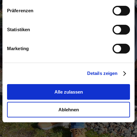
der Helbich Hunde­schule sind Sie genau richtig!
Präferenzen
Gerne stehen wir Ihnen bei all Ihren Fragen
fachkundig zur Seite. Stets nach dem Motto: „Mit
Spaß zum Erfolg!“ Ich freue mich, Ihnen und Ihrem
Statistiken
Liebling in meiner Hunde­schule in Magdeburg
kompe­tente Service­leistung anbieten zu können.
Marketing
zum Kontakt­for­mular
Details zeigen
Alle zulassen
Ablehnen