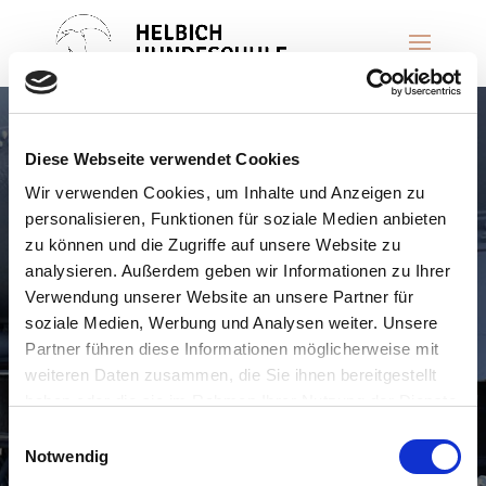
Wir beraten Sie
gerne zu allen
Fragen rund um
Hund
Diese Webseite verwendet Cookies
Wir verwenden Cookies, um Inhalte und Anzeigen zu
& Hundetraining
personalisieren, Funktionen für soziale Medien anbieten
zu können und die Zugriffe auf unsere Website zu
analysieren. Außerdem geben wir Informationen zu Ihrer
Verwendung unserer Website an unsere Partner für
Sie benötigen Unter­stützung bei der Erziehung
soziale Medien, Werbung und Analysen weiter. Unsere
Ihres Vierbeiners oder sind auf der Suche nach
Partner führen diese Informationen möglicherweise mit
Infor­ma­tionen zur richtigen Hunde­er­nährung? Sie
weiteren Daten zusammen, die Sie ihnen bereitgestellt
möchten Ihren Hund zu einem Gruppen­training in
haben oder die sie im Rahmen Ihrer Nutzung der Dienste
Magdeburg anmelden, eine kostenlose Schnup­
gesammelt haben.
Einwilligungsauswahl
per­stunde buchen oder Sie inter­es­sieren sich für
Notwendig
ein maßge­schnei­dertes Einzel­training? Bei uns in